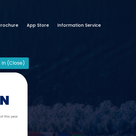
Brochure
App Store
Information Service
 In (Close)