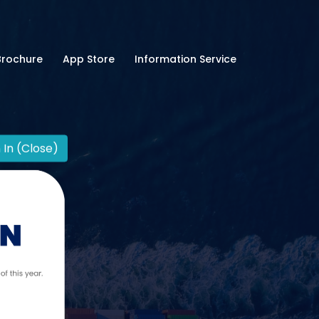
Brochure
App Store
Information Service
 In (Close)