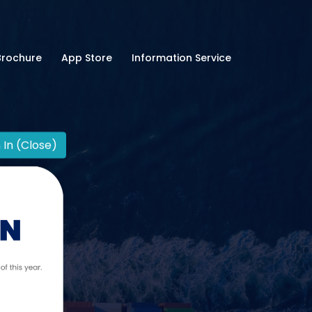
Brochure
App Store
Information Service
 In (Close)